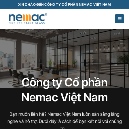
Bỏ
XIN CHÀO ĐẾN CÔNG TY CỔ PHẦN NEMAC VIỆT NAM
qua
nội
dung
Công ty Cổ phần
Nemac Việt Nam
Bạn muốn liên hệ? Nemac Việt Nam luôn sẵn sàng lắng
nghe và hỗ trợ. Dưới đây là cách để bạn kết nối với chúng
tôi…